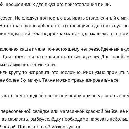
ей, необходимых для вкусного приготовления пищи.
 соуса. Не следует полностью выливать отвар, слитый с мак
 Этот отвар нужно добавлять в готовящийся для них соус, по
ии жидкостей. Благодаря крахмалу, содержащемуся в этом
 молочная каша имела по-настоящему непревзойдённый вкус
 Для этого стоит использовать только духовку. Для своей с
лько самую полезную кашу.
или крупу, то исправить это несложно. Рис нужно промыть в
 не более 3-х минут. Также можно «реанимировать» все
мывать под холодной проточной водой или вымачивать в не
в пересоленной селёдке или магазинной красной рыбке, её 
её вымачивать, рыбку/селёдку необходимо нарезать неболь
й водой. После этого её можно кушать.