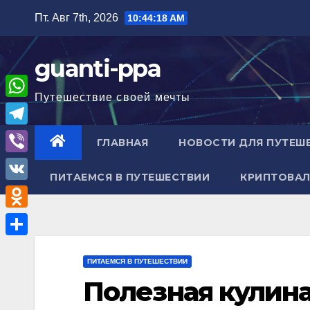
Перейти
Пт. Авг 7th, 2026
10:44:20 AM
к
содержимому
guanti-ppa
Путешествие своей мечты
W
h
T
ГЛАВНАЯ
НОВОСТИ ДЛЯ ПУТЕШ
a
e
V
t
ПИТАЕМСЯ В ПУТЕШЕСТВИИ
КРИПТОВАЛ
l
i
V
s
e
b
K
A
O
g
e
p
d
r
О
r
p
n
ПИТАЕМСЯ В ПУТЕШЕСТВИИ
a
т
Полезная кулин
o
m
п
k