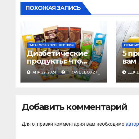
ПОХОЖАЯ ЗАПИСЬ
ПИТАЕМСЯ В ПУТЕШЕСТВИИ
ПИТАЕМС
Диабетические
5 п
продукты: что
вам
нужно знать
лим
АПР 22, 2024
TRAVELBOX27_
ДЕК 1
перед покупкой
ден
Добавить комментарий
Для отправки комментария вам необходимо
автор