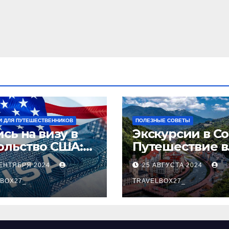
И ДЛЯ ПУТЕШЕСТВЕННИКОВ
ПОЛЕЗНЫЕ СОВЕТЫ
сь на визу в
Экскурсии в Со
ольство США:
Путешествие в
аговое
сердце
СЕНТЯБРЯ 2024
25 АВГУСТА 2024
оводство
Черноморског
BOX27_
курорта
TRAVELBOX27_