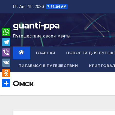
Перейти
Пт. Авг 7th, 2026
7:56:05 AM
к
содержимому
guanti-ppa
Путешествие своей мечты
W
h
T
ГЛАВНАЯ
НОВОСТИ ДЛЯ ПУТЕШ
a
e
V
t
ПИТАЕМСЯ В ПУТЕШЕСТВИИ
КРИПТОВАЛ
l
i
V
s
e
b
K
A
O
Омск
g
e
p
d
r
О
r
p
n
a
т
o
m
п
k