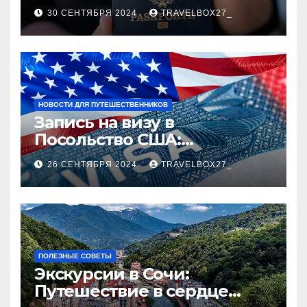
руководство
30 СЕНТЯБРЯ 2024
TRAVELBOX27_
НОВОСТИ ДЛЯ ПУТЕШЕСТВЕННИКОВ
Запись на визу в
Посольство США:
Пошаговое руководство
26 СЕНТЯБРЯ 2024
TRAVELBOX27_
ПОЛЕЗНЫЕ СОВЕТЫ
Экскурсии в Сочи:
Путешествие в сердце