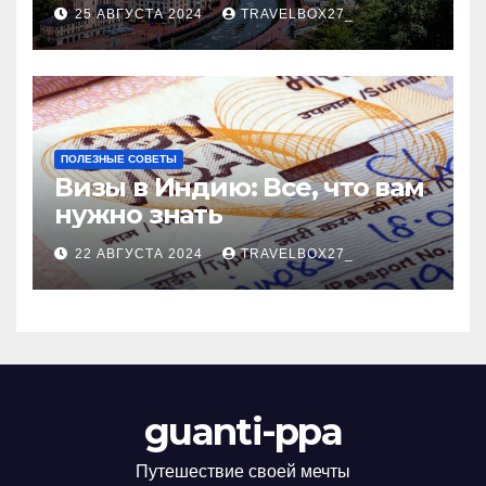
Черноморского курорта
25 АВГУСТА 2024
TRAVELBOX27_
ПОЛЕЗНЫЕ СОВЕТЫ
Визы в Индию: Все, что вам
нужно знать
22 АВГУСТА 2024
TRAVELBOX27_
guanti-ppa
Путешествие своей мечты