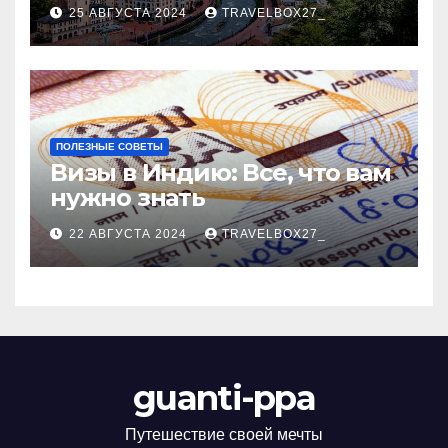
Черноморского курорта
25 АВГУСТА 2024
TRAVELBOX27_
ПОЛЕЗНЫЕ СОВЕТЫ
Визы в Индию: Все, что вам
нужно знать
22 АВГУСТА 2024
TRAVELBOX27_
guanti-ppa
Путешествие своей мечты