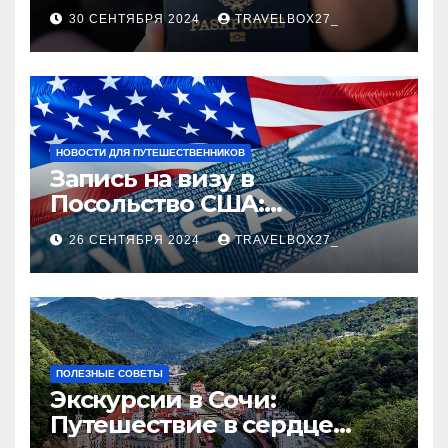
руководство
30 СЕНТЯБРЯ 2024
TRAVELBOX27_
НОВОСТИ ДЛЯ ПУТЕШЕСТВЕННИКОВ
Запись на визу в
Посольство США:
Пошаговое руководство
26 СЕНТЯБРЯ 2024
TRAVELBOX27_
ПОЛЕЗНЫЕ СОВЕТЫ
Экскурсии в Сочи:
Путешествие в сердце