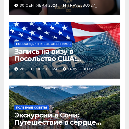
руководство
30 СЕНТЯБРЯ 2024
TRAVELBOX27_
НОВОСТИ ДЛЯ ПУТЕШЕСТВЕННИКОВ
Запись на визу в
Посольство США:
Пошаговое руководство
26 СЕНТЯБРЯ 2024
TRAVELBOX27_
ПОЛЕЗНЫЕ СОВЕТЫ
Экскурсии в Сочи:
Путешествие в сердце