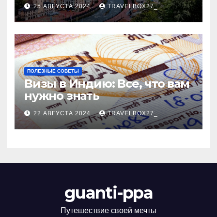
Черноморского курорта
25 АВГУСТА 2024
TRAVELBOX27_
ПОЛЕЗНЫЕ СОВЕТЫ
Визы в Индию: Все, что вам
нужно знать
22 АВГУСТА 2024
TRAVELBOX27_
guanti-ppa
Путешествие своей мечты