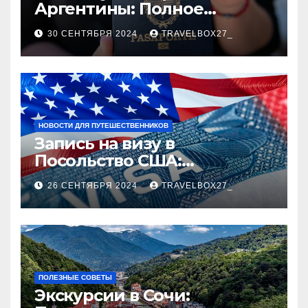
Аргентины: Полное
руководство
30 СЕНТЯБРЯ 2024
TRAVELBOX27_
НОВОСТИ ДЛЯ ПУТЕШЕСТВЕННИКОВ
Запись на визу в
Посольство США:
Пошаговое руководство
26 СЕНТЯБРЯ 2024
TRAVELBOX27_
ПОЛЕЗНЫЕ СОВЕТЫ
Экскурсии в Сочи: