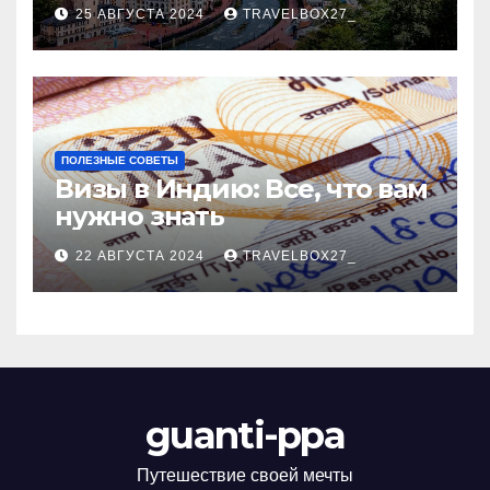
Черноморского курорта
25 АВГУСТА 2024
TRAVELBOX27_
ПОЛЕЗНЫЕ СОВЕТЫ
Визы в Индию: Все, что вам
нужно знать
22 АВГУСТА 2024
TRAVELBOX27_
guanti-ppa
Путешествие своей мечты