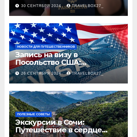
руководство
30 СЕНТЯБРЯ 2024
TRAVELBOX27_
НОВОСТИ ДЛЯ ПУТЕШЕСТВЕННИКОВ
Запись на визу в
Посольство США:
Пошаговое руководство
26 СЕНТЯБРЯ 2024
TRAVELBOX27_
ПОЛЕЗНЫЕ СОВЕТЫ
Экскурсии в Сочи:
Путешествие в сердце