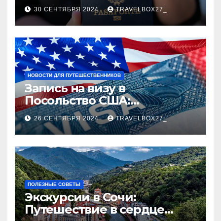
руководство
30 СЕНТЯБРЯ 2024
TRAVELBOX27_
НОВОСТИ ДЛЯ ПУТЕШЕСТВЕННИКОВ
Запись на визу в
Посольство США:
Пошаговое руководство
26 СЕНТЯБРЯ 2024
TRAVELBOX27_
ПОЛЕЗНЫЕ СОВЕТЫ
Экскурсии в Сочи:
Путешествие в сердце