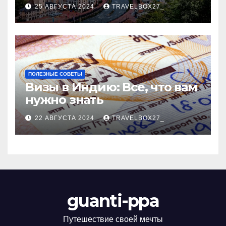
Черноморского курорта
25 АВГУСТА 2024
TRAVELBOX27_
ПОЛЕЗНЫЕ СОВЕТЫ
Визы в Индию: Все, что вам
нужно знать
22 АВГУСТА 2024
TRAVELBOX27_
guanti-ppa
Путешествие своей мечты