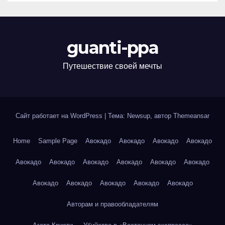
guanti-ppa
Путешествие своей мечты
Сайт работает на WordPress
|
Тема: Newsup, автор
Themeansar
Home
Sample Page
Авокадо
Авокадо
Авокадо
Авокадо
Авокадо
Авокадо
Авокадо
Авокадо
Авокадо
Авокадо
Авокадо
Авокадо
Авокадо
Авокадо
Авокадо
Авторам и правообладателям