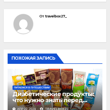
От
travelbox27_
ПОХОЖАЯ ЗАПИСЬ
ПИТАЕМСЯ В ПУТЕШЕСТВИИ
Диабетические продукты:
что нужно знать перед
покупкой
АПР 22, 2024
TRAVELBOX27_