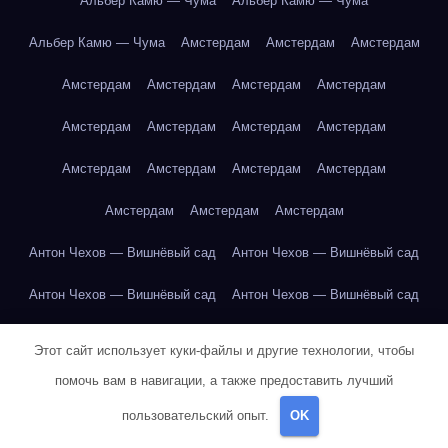
Альбер Камю — Чума
Альбер Камю — Чума
Альбер Камю — Чума
Амстердам
Амстердам
Амстердам
Амстердам
Амстердам
Амстердам
Амстердам
Амстердам
Амстердам
Амстердам
Амстердам
Амстердам
Амстердам
Амстердам
Амстердам
Амстердам
Амстердам
Амстердам
Антон Чехов — Вишнёвый сад
Антон Чехов — Вишнёвый сад
Антон Чехов — Вишнёвый сад
Антон Чехов — Вишнёвый сад
Антон Чехов — Вишнёвый сад
Антон Чехов — Вишнёвый сад
Этот сайт использует куки-файлы и другие технологии, чтобы
Антон Чехов — Вишнёвый сад
Антон Чехов — Вишнёвый сад
помочь вам в навигации, а также предоставить лучший
пользовательский опыт.
OK
Антон Чехов — Вишнёвый сад
Антон Чехов — Вишнёвый сад