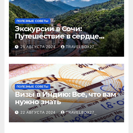
ПОЛЕЗНЫЕ СОВЕТЫ
Экскурсии в Сочи:
Путешествие в сердце
Черноморского курорта
25 АВГУСТА 2024
TRAVELBOX27_
ПОЛЕЗНЫЕ СОВЕТЫ
Визы в Индию: Все, что вам
нужно знать
22 АВГУСТА 2024
TRAVELBOX27_