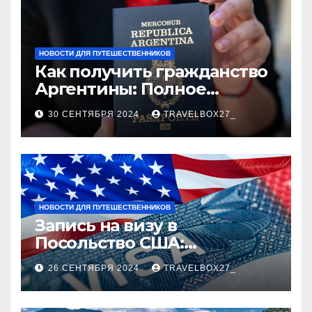
НОВОСТИ ДЛЯ ПУТЕШЕСТВЕННИКОВ
Как получить гражданство
Аргентины: Полное
руководство
30 СЕНТЯБРЯ 2024
TRAVELBOX27_
НОВОСТИ ДЛЯ ПУТЕШЕСТВЕННИКОВ
Запись на визу в
Посольство США:
Пошаговое руководство
26 СЕНТЯБРЯ 2024
TRAVELBOX27_