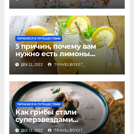
ПИТАЕМСЯ В ПУТЕШЕСТВИИ
5 причин, почему вам
нужно есть лимоны
каждый день
ДЕК 11, 2022
TRAVELBOX27_
ПИТАЕМСЯ В ПУТЕШЕСТВИИ
Как грибы стали
суперзвездами
правильного питания и
ДЕК 11, 2022
TRAVELBOX27_