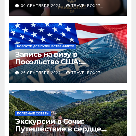
руководство
30 СЕНТЯБРЯ 2024
TRAVELBOX27_
НОВОСТИ ДЛЯ ПУТЕШЕСТВЕННИКОВ
Запись на визу в
Посольство США:
Пошаговое руководство
26 СЕНТЯБРЯ 2024
TRAVELBOX27_
ПОЛЕЗНЫЕ СОВЕТЫ
Экскурсии в Сочи:
Путешествие в сердце