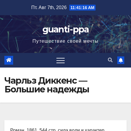
Перейти
Пт. Авг 7th, 2026
11:41:17 AM
к
содержимому
guanti-ppa
Путешествие своей мечты
Чарльз Диккенс —
Большие надежды
Роман, 1861, 544 стр. сила воли и характер