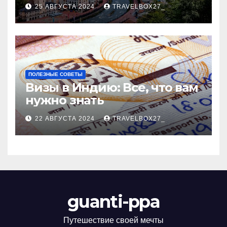
Черноморского курорта
25 АВГУСТА 2024
TRAVELBOX27_
ПОЛЕЗНЫЕ СОВЕТЫ
Визы в Индию: Все, что вам
нужно знать
22 АВГУСТА 2024
TRAVELBOX27_
guanti-ppa
Путешествие своей мечты