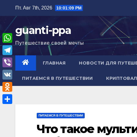
Перейти
Пт. Авг 7th, 2026
10:01:10 PM
к
содержимому
guanti-ppa
Путешествие своей мечты
W
h
T
ГЛАВНАЯ
НОВОСТИ ДЛЯ ПУТЕШ
a
e
V
t
ПИТАЕМСЯ В ПУТЕШЕСТВИИ
КРИПТОВАЛ
l
i
V
s
e
b
K
A
O
g
e
p
d
r
О
r
p
n
ПИТАЕМСЯ В ПУТЕШЕСТВИИ
a
т
Что такое мульти
o
m
п
k