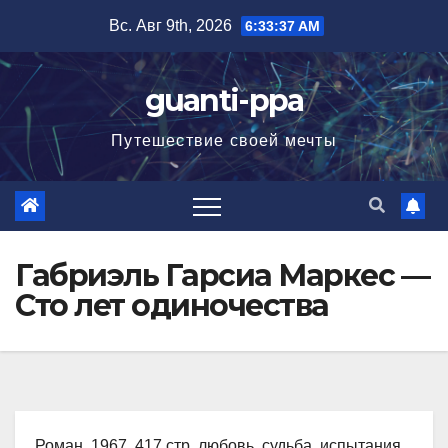
Перейти
Вс. Авг 9th, 2026
6:33:39 AM
к
содержимому
guanti-ppa
Путешествие своей мечты
Габриэль Гарсиа Маркес —
Сто лет одиночества
Роман, 1967, 417 стр. любовь, судьба, испытания