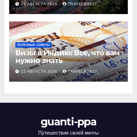
Черноморского курорта
25 АВГУСТА 2024
TRAVELBOX27_
ПОЛЕЗНЫЕ СОВЕТЫ
Визы в Индию: Все, что вам
нужно знать
22 АВГУСТА 2024
TRAVELBOX27_
guanti-ppa
Путешествие своей мечты