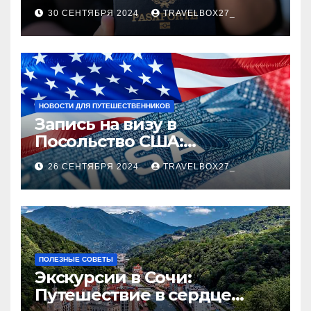
руководство
30 СЕНТЯБРЯ 2024
TRAVELBOX27_
НОВОСТИ ДЛЯ ПУТЕШЕСТВЕННИКОВ
Запись на визу в
Посольство США:
Пошаговое руководство
26 СЕНТЯБРЯ 2024
TRAVELBOX27_
ПОЛЕЗНЫЕ СОВЕТЫ
Экскурсии в Сочи:
Путешествие в сердце