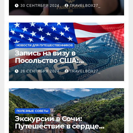
руководство
30 СЕНТЯБРЯ 2024
TRAVELBOX27_
НОВОСТИ ДЛЯ ПУТЕШЕСТВЕННИКОВ
Запись на визу в
Посольство США:
Пошаговое руководство
26 СЕНТЯБРЯ 2024
TRAVELBOX27_
ПОЛЕЗНЫЕ СОВЕТЫ
Экскурсии в Сочи:
Путешествие в сердце