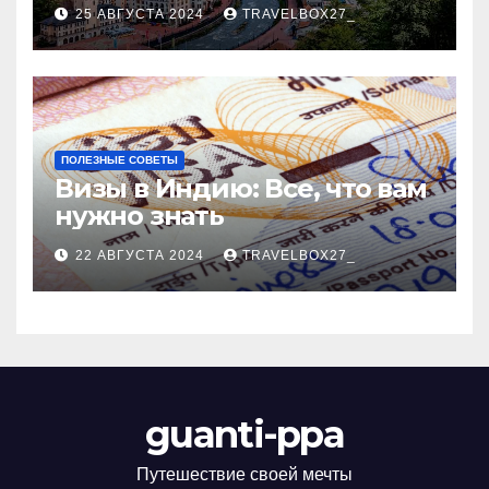
Черноморского курорта
25 АВГУСТА 2024
TRAVELBOX27_
ПОЛЕЗНЫЕ СОВЕТЫ
Визы в Индию: Все, что вам
нужно знать
22 АВГУСТА 2024
TRAVELBOX27_
guanti-ppa
Путешествие своей мечты