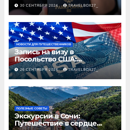
руководство
30 СЕНТЯБРЯ 2024
TRAVELBOX27_
НОВОСТИ ДЛЯ ПУТЕШЕСТВЕННИКОВ
Запись на визу в
Посольство США:
Пошаговое руководство
26 СЕНТЯБРЯ 2024
TRAVELBOX27_
ПОЛЕЗНЫЕ СОВЕТЫ
Экскурсии в Сочи:
Путешествие в сердце