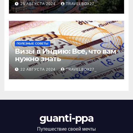
Черноморского курорта
25 АВГУСТА 2024
TRAVELBOX27_
ПОЛЕЗНЫЕ СОВЕТЫ
Визы в Индию: Все, что вам
нужно знать
22 АВГУСТА 2024
TRAVELBOX27_
guanti-ppa
Путешествие своей мечты