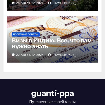
Черноморского курорта
25 АВГУСТА 2024
TRAVELBOX27_
ПОЛЕЗНЫЕ СОВЕТЫ
Визы в Индию: Все, что вам
нужно знать
22 АВГУСТА 2024
TRAVELBOX27_
guanti-ppa
Путешествие своей мечты