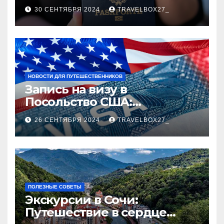
руководство
30 СЕНТЯБРЯ 2024
TRAVELBOX27_
НОВОСТИ ДЛЯ ПУТЕШЕСТВЕННИКОВ
Запись на визу в
Посольство США:
Пошаговое руководство
26 СЕНТЯБРЯ 2024
TRAVELBOX27_
ПОЛЕЗНЫЕ СОВЕТЫ
Экскурсии в Сочи:
Путешествие в сердце