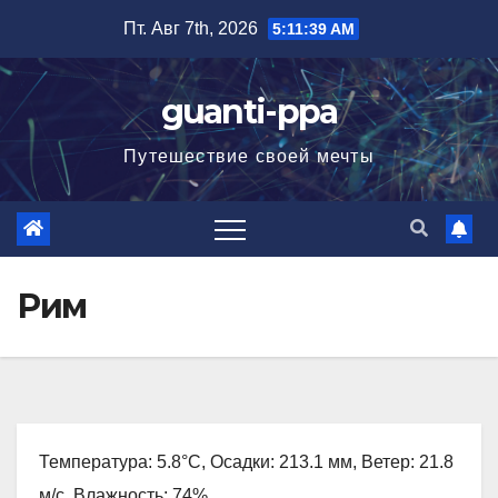
Перейти
Пт. Авг 7th, 2026
5:11:40 AM
к
содержимому
guanti-ppa
Путешествие своей мечты
Рим
Температура: 5.8°C, Осадки: 213.1 мм, Ветер: 21.8
м/с, Влажность: 74%