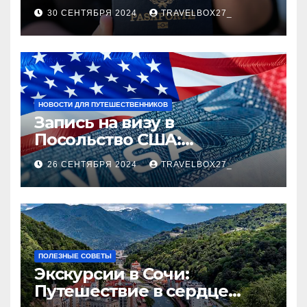
руководство
30 СЕНТЯБРЯ 2024
TRAVELBOX27_
НОВОСТИ ДЛЯ ПУТЕШЕСТВЕННИКОВ
Запись на визу в
Посольство США:
Пошаговое руководство
26 СЕНТЯБРЯ 2024
TRAVELBOX27_
ПОЛЕЗНЫЕ СОВЕТЫ
Экскурсии в Сочи:
Путешествие в сердце