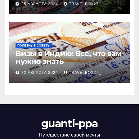
Черноморского курорта
25 АВГУСТА 2024
TRAVELBOX27_
ПОЛЕЗНЫЕ СОВЕТЫ
Визы в Индию: Все, что вам
нужно знать
22 АВГУСТА 2024
TRAVELBOX27_
guanti-ppa
Путешествие своей мечты