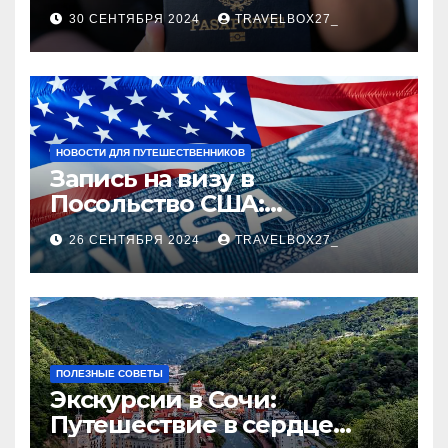
руководство
30 СЕНТЯБРЯ 2024
TRAVELBOX27_
НОВОСТИ ДЛЯ ПУТЕШЕСТВЕННИКОВ
Запись на визу в
Посольство США:
Пошаговое руководство
26 СЕНТЯБРЯ 2024
TRAVELBOX27_
ПОЛЕЗНЫЕ СОВЕТЫ
Экскурсии в Сочи:
Путешествие в сердце