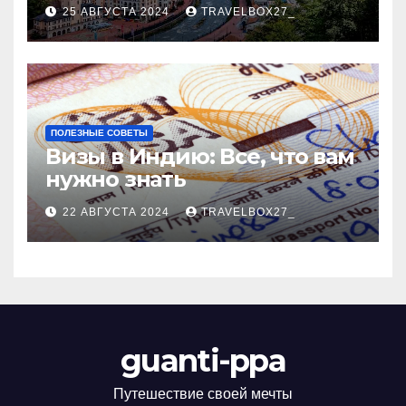
Черноморского курорта
25 АВГУСТА 2024
TRAVELBOX27_
ПОЛЕЗНЫЕ СОВЕТЫ
Визы в Индию: Все, что вам
нужно знать
22 АВГУСТА 2024
TRAVELBOX27_
guanti-ppa
Путешествие своей мечты