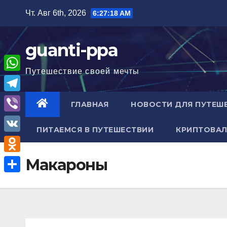
Перейти
Чт. Авг 6th, 2026
6:27:19 AM
к
содержимому
guanti-ppa
Путешествие своей мечты
W
h
T
ГЛАВНАЯ
НОВОСТИ ДЛЯ ПУТЕШ
a
e
V
t
ПИТАЕМСЯ В ПУТЕШЕСТВИИ
КРИПТОВАЛ
l
i
V
s
e
b
K
A
O
Макароны
g
e
p
d
r
О
r
p
n
a
т
o
m
п
k