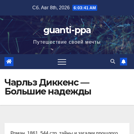
Перейти
Сб. Авг 8th, 2026
6:03:42 AM
к
содержимому
guanti-ppa
Путешествие своей мечты
Чарльз Диккенс —
Большие надежды
Роман, 1861, 544 стр. тайны и загадки прошлого