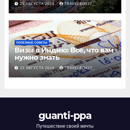
Черноморского курорта
25 АВГУСТА 2024
TRAVELBOX27_
ПОЛЕЗНЫЕ СОВЕТЫ
Визы в Индию: Все, что вам
нужно знать
22 АВГУСТА 2024
TRAVELBOX27_
guanti-ppa
Путешествие своей мечты