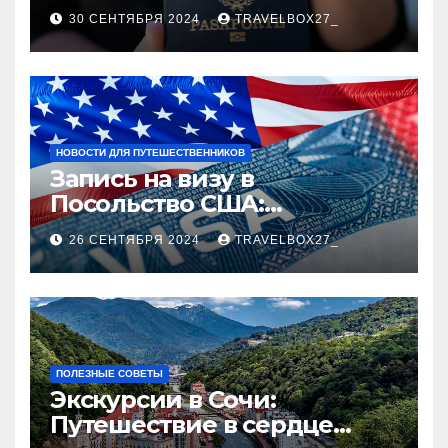
руководство
30 СЕНТЯБРЯ 2024
TRAVELBOX27_
НОВОСТИ ДЛЯ ПУТЕШЕСТВЕННИКОВ
Запись на визу в
Посольство США:
Пошаговое руководство
26 СЕНТЯБРЯ 2024
TRAVELBOX27_
ПОЛЕЗНЫЕ СОВЕТЫ
Экскурсии в Сочи:
Путешествие в сердце