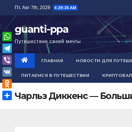
Перейти
Пт. Авг 7th, 2026
4:29:36 AM
к
содержимому
guanti-ppa
Путешествие своей мечты
W
h
T
ГЛАВНАЯ
НОВОСТИ ДЛЯ ПУТЕШ
a
e
V
t
ПИТАЕМСЯ В ПУТЕШЕСТВИИ
КРИПТОВАЛ
l
i
V
s
e
b
K
A
O
Чарльз Диккенс — Больш
g
e
p
d
r
О
r
p
n
a
т
o
m
п
k