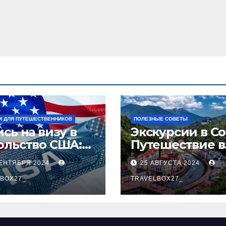
И ДЛЯ ПУТЕШЕСТВЕННИКОВ
ПОЛЕЗНЫЕ СОВЕТЫ
сь на визу в
Экскурсии в Со
ольство США:
Путешествие в
аговое
сердце
СЕНТЯБРЯ 2024
25 АВГУСТА 2024
оводство
Черноморског
BOX27_
курорта
TRAVELBOX27_