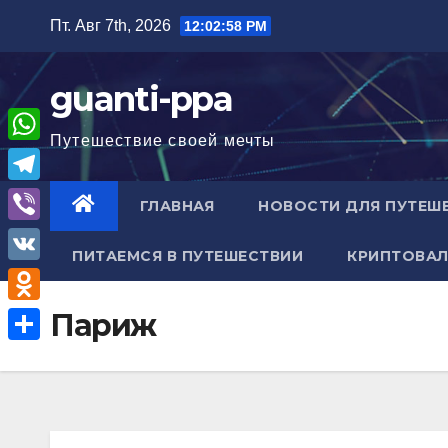
Перейти
Пт. Авг 7th, 2026
12:02:59 PM
к
содержимому
guanti-ppa
Путешествие своей мечты
W
h
T
ГЛАВНАЯ
НОВОСТИ ДЛЯ ПУТЕШ
a
e
V
t
ПИТАЕМСЯ В ПУТЕШЕСТВИИ
КРИПТОВАЛ
l
i
V
s
e
b
K
A
O
Париж
g
e
p
d
r
О
r
p
n
a
т
o
m
п
k