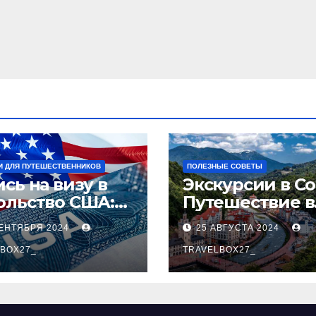
И ДЛЯ ПУТЕШЕСТВЕННИКОВ
ПОЛЕЗНЫЕ СОВЕТЫ
сь на визу в
Экскурсии в Со
ольство США:
Путешествие в
аговое
сердце
СЕНТЯБРЯ 2024
25 АВГУСТА 2024
оводство
Черноморског
BOX27_
курорта
TRAVELBOX27_