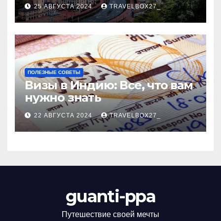
Черноморского курорта
25 АВГУСТА 2024
TRAVELBOX27_
ПОЛЕЗНЫЕ СОВЕТЫ
Визы в Индию: Все, что вам
нужно знать
22 АВГУСТА 2024
TRAVELBOX27_
guanti-ppa
Путешествие своей мечты