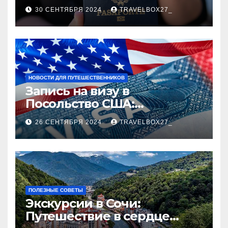
руководство
30 СЕНТЯБРЯ 2024
TRAVELBOX27_
НОВОСТИ ДЛЯ ПУТЕШЕСТВЕННИКОВ
Запись на визу в
Посольство США:
Пошаговое руководство
26 СЕНТЯБРЯ 2024
TRAVELBOX27_
ПОЛЕЗНЫЕ СОВЕТЫ
Экскурсии в Сочи:
Путешествие в сердце