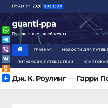
Перейти
Пт. Авг 7th, 2026
6:46:16 AM
к
содержимому
guanti-ppa
Путешествие своей мечты
W
h
T
ГЛАВНАЯ
НОВОСТИ ДЛЯ ПУТЕШ
a
e
V
t
ПИТАЕМСЯ В ПУТЕШЕСТВИИ
КРИПТОВАЛ
l
i
V
s
e
b
K
A
O
Дж. К. Роулинг — Гарри 
g
e
p
d
r
О
r
p
n
a
т
o
m
п
k