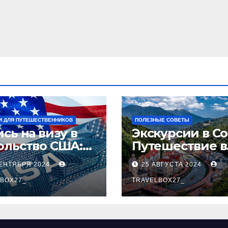
И ДЛЯ ПУТЕШЕСТВЕННИКОВ
ПОЛЕЗНЫЕ СОВЕТЫ
сь на визу в
Экскурсии в Со
ольство США:
Путешествие в
аговое
сердце
СЕНТЯБРЯ 2024
25 АВГУСТА 2024
оводство
Черноморског
BOX27_
курорта
TRAVELBOX27_