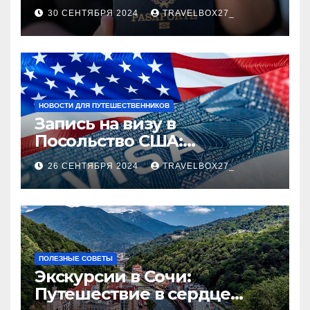
руководство
30 СЕНТЯБРЯ 2024
TRAVELBOX27_
НОВОСТИ ДЛЯ ПУТЕШЕСТВЕННИКОВ
Запись на визу в
Посольство США:
Пошаговое руководство
26 СЕНТЯБРЯ 2024
TRAVELBOX27_
ПОЛЕЗНЫЕ СОВЕТЫ
Экскурсии в Сочи:
Путешествие в сердце