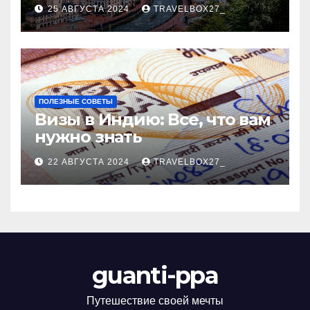
Черноморского курорта
25 АВГУСТА 2024
TRAVELBOX27_
ПОЛЕЗНЫЕ СОВЕТЫ
Визы в Индию: Все, что вам
нужно знать
22 АВГУСТА 2024
TRAVELBOX27_
guanti-ppa
Путешествие своей мечты