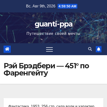
Перейти
Вс. Авг 9th, 2026
4:59:51 AM
к
содержимому
guanti-ppa
Путешествие своей мечты
Рэй Брэдбери — 451° по
Фаренгейту
Фантастика, 1953, 256 стр. сила воли и характер