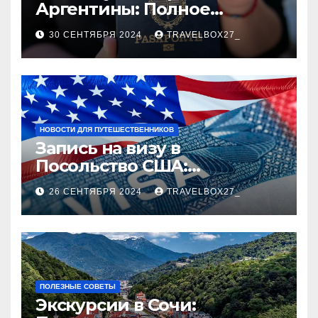
Аргентины: Полное
руководство
30 СЕНТЯБРЯ 2024
TRAVELBOX27_
НОВОСТИ ДЛЯ ПУТЕШЕСТВЕННИКОВ
Запись на визу в
Посольство США:
Пошаговое руководство
26 СЕНТЯБРЯ 2024
TRAVELBOX27_
ПОЛЕЗНЫЕ СОВЕТЫ
Экскурсии в Сочи: