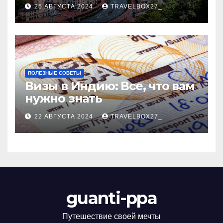
Черноморского курорта
25 АВГУСТА 2024
TRAVELBOX27_
ПОЛЕЗНЫЕ СОВЕТЫ
Визы в Индию: Все, что вам
нужно знать
22 АВГУСТА 2024
TRAVELBOX27_
guanti-ppa
Путешествие своей мечты