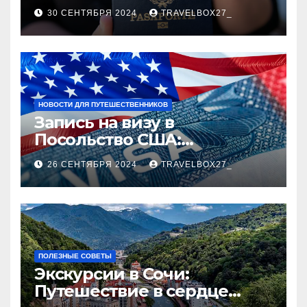
руководство
30 СЕНТЯБРЯ 2024
TRAVELBOX27_
НОВОСТИ ДЛЯ ПУТЕШЕСТВЕННИКОВ
Запись на визу в
Посольство США:
Пошаговое руководство
26 СЕНТЯБРЯ 2024
TRAVELBOX27_
ПОЛЕЗНЫЕ СОВЕТЫ
Экскурсии в Сочи:
Путешествие в сердце