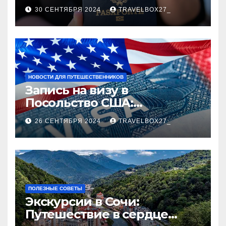
руководство
30 СЕНТЯБРЯ 2024
TRAVELBOX27_
НОВОСТИ ДЛЯ ПУТЕШЕСТВЕННИКОВ
Запись на визу в
Посольство США:
Пошаговое руководство
26 СЕНТЯБРЯ 2024
TRAVELBOX27_
ПОЛЕЗНЫЕ СОВЕТЫ
Экскурсии в Сочи:
Путешествие в сердце