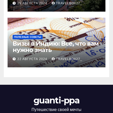
Черноморского курорта
25 АВГУСТА 2024
TRAVELBOX27_
ПОЛЕЗНЫЕ СОВЕТЫ
Визы в Индию: Все, что вам
нужно знать
22 АВГУСТА 2024
TRAVELBOX27_
guanti-ppa
Путешествие своей мечты