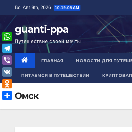
Перейти
Вс. Авг 9th, 2026
10:19:06 AM
к
содержимому
guanti-ppa
Путешествие своей мечты
W
h
T
ГЛАВНАЯ
НОВОСТИ ДЛЯ ПУТЕШ
a
e
V
t
ПИТАЕМСЯ В ПУТЕШЕСТВИИ
КРИПТОВАЛ
l
i
V
s
e
b
K
A
O
Омск
g
e
p
d
r
О
r
p
n
a
т
o
m
п
k