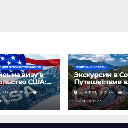
И ДЛЯ ПУТЕШЕСТВЕННИКОВ
ПОЛЕЗНЫЕ СОВЕТЫ
сь на визу в
Экскурсии в Со
ольство США:
Путешествие в
аговое
сердце
СЕНТЯБРЯ 2024
25 АВГУСТА 2024
оводство
Черноморског
BOX27_
курорта
TRAVELBOX27_