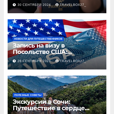
руководство
30 СЕНТЯБРЯ 2024
TRAVELBOX27_
НОВОСТИ ДЛЯ ПУТЕШЕСТВЕННИКОВ
Запись на визу в
Посольство США:
Пошаговое руководство
26 СЕНТЯБРЯ 2024
TRAVELBOX27_
ПОЛЕЗНЫЕ СОВЕТЫ
Экскурсии в Сочи:
Путешествие в сердце