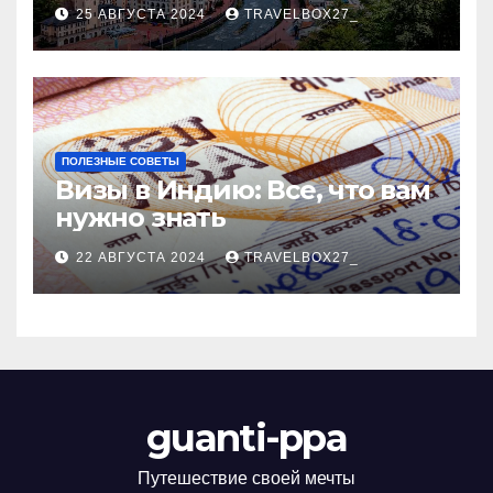
Черноморского курорта
25 АВГУСТА 2024
TRAVELBOX27_
ПОЛЕЗНЫЕ СОВЕТЫ
Визы в Индию: Все, что вам
нужно знать
22 АВГУСТА 2024
TRAVELBOX27_
guanti-ppa
Путешествие своей мечты