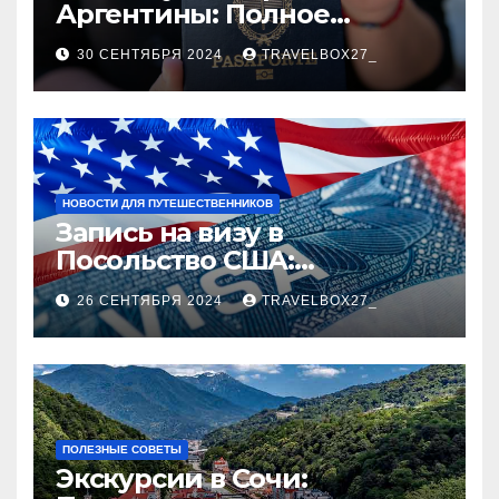
Аргентины: Полное
руководство
30 СЕНТЯБРЯ 2024
TRAVELBOX27_
НОВОСТИ ДЛЯ ПУТЕШЕСТВЕННИКОВ
Запись на визу в
Посольство США:
Пошаговое руководство
26 СЕНТЯБРЯ 2024
TRAVELBOX27_
ПОЛЕЗНЫЕ СОВЕТЫ
Экскурсии в Сочи: