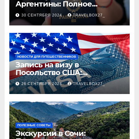
Аргентины: Полное
руководство
30 СЕНТЯБРЯ 2024
TRAVELBOX27_
НОВОСТИ ДЛЯ ПУТЕШЕСТВЕННИКОВ
Запись на визу в
Посольство США:
Пошаговое руководство
26 СЕНТЯБРЯ 2024
TRAVELBOX27_
ПОЛЕЗНЫЕ СОВЕТЫ
Экскурсии в Сочи: