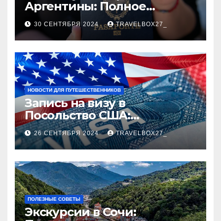
Аргентины: Полное
руководство
30 СЕНТЯБРЯ 2024
TRAVELBOX27_
НОВОСТИ ДЛЯ ПУТЕШЕСТВЕННИКОВ
Запись на визу в
Посольство США:
Пошаговое руководство
26 СЕНТЯБРЯ 2024
TRAVELBOX27_
ПОЛЕЗНЫЕ СОВЕТЫ
Экскурсии в Сочи: