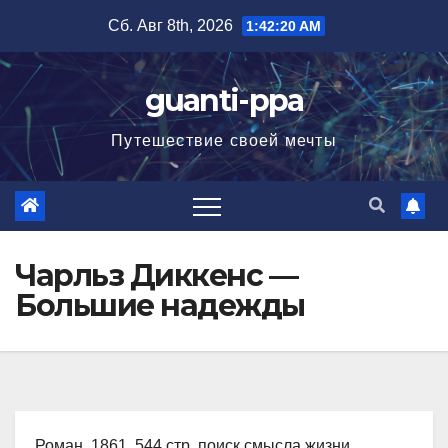
Перейти
Сб. Авг 8th, 2026
1:42:21 AM
к
содержимому
guanti-ppa
Путешествие своей мечты
Чарльз Диккенс —
Большие надежды
Роман, 1861, 544 стр. поиск смысла жизни