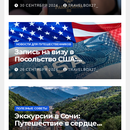
руководство
30 СЕНТЯБРЯ 2024
TRAVELBOX27_
НОВОСТИ ДЛЯ ПУТЕШЕСТВЕННИКОВ
Запись на визу в
Посольство США:
Пошаговое руководство
26 СЕНТЯБРЯ 2024
TRAVELBOX27_
ПОЛЕЗНЫЕ СОВЕТЫ
Экскурсии в Сочи:
Путешествие в сердце