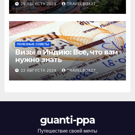
Черноморского курорта
25 АВГУСТА 2024
TRAVELBOX27_
ПОЛЕЗНЫЕ СОВЕТЫ
Визы в Индию: Все, что вам
нужно знать
22 АВГУСТА 2024
TRAVELBOX27_
guanti-ppa
Путешествие своей мечты