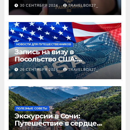
руководство
30 СЕНТЯБРЯ 2024
TRAVELBOX27_
НОВОСТИ ДЛЯ ПУТЕШЕСТВЕННИКОВ
Запись на визу в
Посольство США:
Пошаговое руководство
26 СЕНТЯБРЯ 2024
TRAVELBOX27_
ПОЛЕЗНЫЕ СОВЕТЫ
Экскурсии в Сочи:
Путешествие в сердце