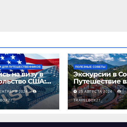
И ДЛЯ ПУТЕШЕСТВЕННИКОВ
ПОЛЕЗНЫЕ СОВЕТЫ
сь на визу в
Экскурсии в Со
ольство США:
Путешествие в
аговое
сердце
СЕНТЯБРЯ 2024
25 АВГУСТА 2024
оводство
Черноморског
BOX27_
курорта
TRAVELBOX27_