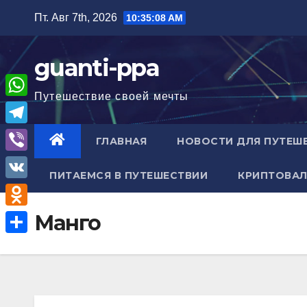
Перейти
Пт. Авг 7th, 2026
10:35:09 AM
к
содержимому
guanti-ppa
Путешествие своей мечты
W
h
T
ГЛАВНАЯ
НОВОСТИ ДЛЯ ПУТЕШ
a
e
V
t
ПИТАЕМСЯ В ПУТЕШЕСТВИИ
КРИПТОВАЛ
l
i
V
s
e
b
K
A
O
Манго
g
e
p
d
r
О
r
p
n
a
т
o
m
п
k