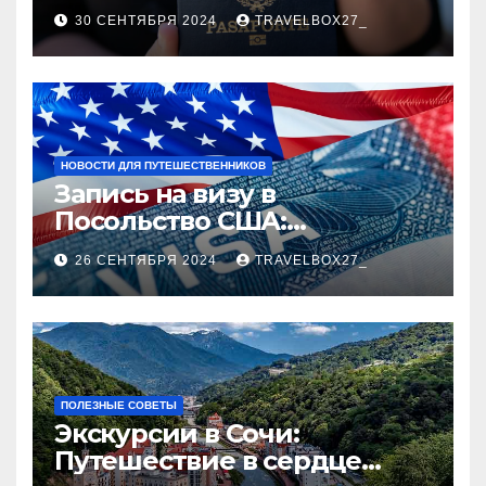
руководство
30 СЕНТЯБРЯ 2024
TRAVELBOX27_
НОВОСТИ ДЛЯ ПУТЕШЕСТВЕННИКОВ
Запись на визу в
Посольство США:
Пошаговое руководство
26 СЕНТЯБРЯ 2024
TRAVELBOX27_
ПОЛЕЗНЫЕ СОВЕТЫ
Экскурсии в Сочи:
Путешествие в сердце