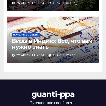
Черноморского курорта
25 АВГУСТА 2024
TRAVELBOX27_
ПОЛЕЗНЫЕ СОВЕТЫ
Визы в Индию: Все, что вам
нужно знать
22 АВГУСТА 2024
TRAVELBOX27_
guanti-ppa
Путешествие своей мечты