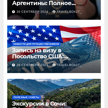
Аргентины: Полное
руководство
30 СЕНТЯБРЯ 2024
TRAVELBOX27_
НОВОСТИ ДЛЯ ПУТЕШЕСТВЕННИКОВ
Запись на визу в
Посольство США:
Пошаговое руководство
26 СЕНТЯБРЯ 2024
TRAVELBOX27_
ПОЛЕЗНЫЕ СОВЕТЫ
Экскурсии в Сочи: