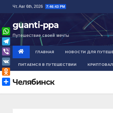
Перейти
Чт. Авг 6th, 2026
7:46:44 PM
к
содержимому
guanti-ppa
Путешествие своей мечты
W
h
T
ГЛАВНАЯ
НОВОСТИ ДЛЯ ПУТЕШ
a
e
V
t
ПИТАЕМСЯ В ПУТЕШЕСТВИИ
КРИПТОВАЛ
l
i
V
s
e
b
K
A
O
Челябинск
g
e
p
d
r
О
r
p
n
a
т
o
m
п
k