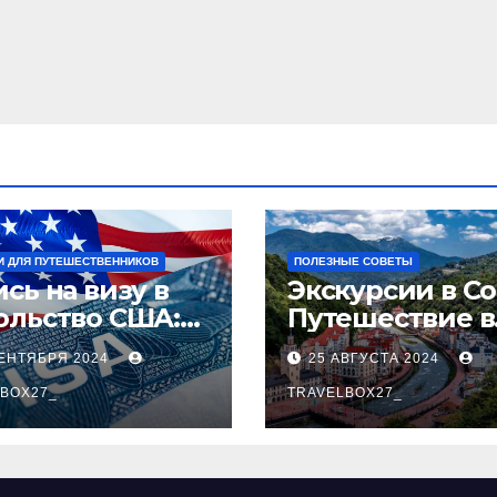
И ДЛЯ ПУТЕШЕСТВЕННИКОВ
ПОЛЕЗНЫЕ СОВЕТЫ
сь на визу в
Экскурсии в Со
ольство США:
Путешествие в
аговое
сердце
СЕНТЯБРЯ 2024
25 АВГУСТА 2024
оводство
Черноморског
BOX27_
курорта
TRAVELBOX27_