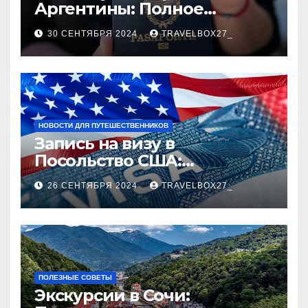
Аргентины: Полное
руководство
30 СЕНТЯБРЯ 2024
TRAVELBOX27_
НОВОСТИ ДЛЯ ПУТЕШЕСТВЕННИКОВ
Запись на визу в
Посольство США:
Пошаговое руководство
26 СЕНТЯБРЯ 2024
TRAVELBOX27_
ПОЛЕЗНЫЕ СОВЕТЫ
Экскурсии в Сочи: