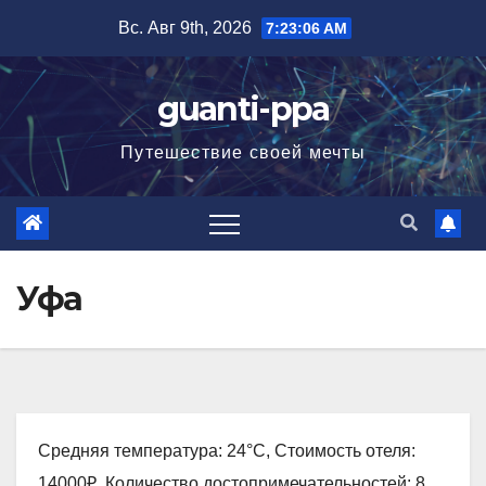
Перейти
Вс. Авг 9th, 2026
7:23:07 AM
к
содержимому
guanti-ppa
Путешествие своей мечты
Уфа
Средняя температура: 24°C, Стоимость отеля:
14000₽, Количество достопримечательностей: 8,