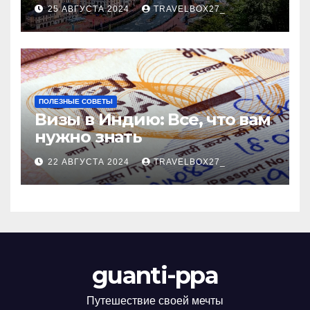
Черноморского курорта
25 АВГУСТА 2024
TRAVELBOX27_
ПОЛЕЗНЫЕ СОВЕТЫ
Визы в Индию: Все, что вам
нужно знать
22 АВГУСТА 2024
TRAVELBOX27_
guanti-ppa
Путешествие своей мечты