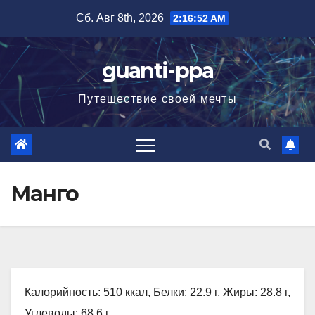
Перейти
Сб. Авг 8th, 2026
2:16:53 AM
к
содержимому
guanti-ppa
Путешествие своей мечты
Манго
Калорийность: 510 ккал, Белки: 22.9 г, Жиры: 28.8 г,
Углеводы: 68.6 г