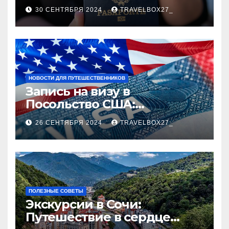
руководство
30 СЕНТЯБРЯ 2024
TRAVELBOX27_
НОВОСТИ ДЛЯ ПУТЕШЕСТВЕННИКОВ
Запись на визу в
Посольство США:
Пошаговое руководство
26 СЕНТЯБРЯ 2024
TRAVELBOX27_
ПОЛЕЗНЫЕ СОВЕТЫ
Экскурсии в Сочи:
Путешествие в сердце