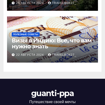
Черноморского курорта
25 АВГУСТА 2024
TRAVELBOX27_
ПОЛЕЗНЫЕ СОВЕТЫ
Визы в Индию: Все, что вам
нужно знать
22 АВГУСТА 2024
TRAVELBOX27_
guanti-ppa
Путешествие своей мечты