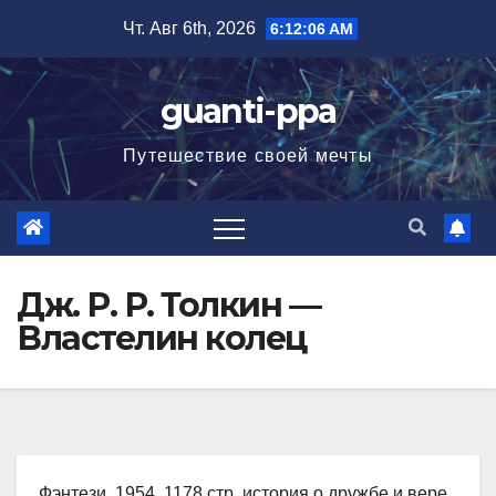
Перейти
Чт. Авг 6th, 2026
6:12:07 AM
к
содержимому
guanti-ppa
Путешествие своей мечты
Дж. Р. Р. Толкин —
Властелин колец
Фэнтези, 1954, 1178 стр. история о дружбе и вере