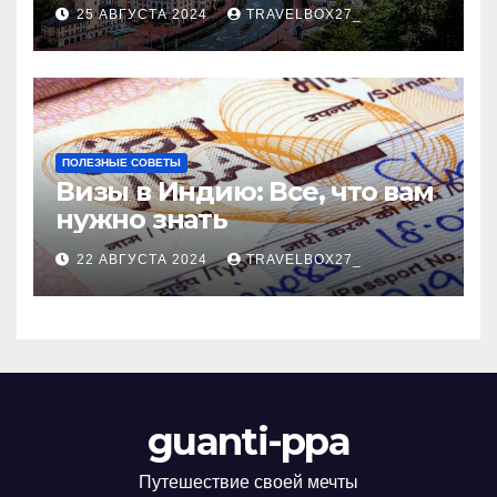
Черноморского курорта
25 АВГУСТА 2024
TRAVELBOX27_
ПОЛЕЗНЫЕ СОВЕТЫ
Визы в Индию: Все, что вам
нужно знать
22 АВГУСТА 2024
TRAVELBOX27_
guanti-ppa
Путешествие своей мечты