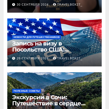
руководство
30 СЕНТЯБРЯ 2024
TRAVELBOX27_
НОВОСТИ ДЛЯ ПУТЕШЕСТВЕННИКОВ
Запись на визу в
Посольство США:
Пошаговое руководство
26 СЕНТЯБРЯ 2024
TRAVELBOX27_
ПОЛЕЗНЫЕ СОВЕТЫ
Экскурсии в Сочи:
Путешествие в сердце