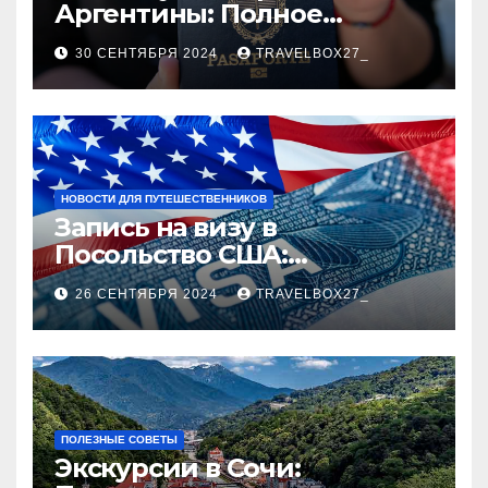
Аргентины: Полное
руководство
30 СЕНТЯБРЯ 2024
TRAVELBOX27_
НОВОСТИ ДЛЯ ПУТЕШЕСТВЕННИКОВ
Запись на визу в
Посольство США:
Пошаговое руководство
26 СЕНТЯБРЯ 2024
TRAVELBOX27_
ПОЛЕЗНЫЕ СОВЕТЫ
Экскурсии в Сочи: