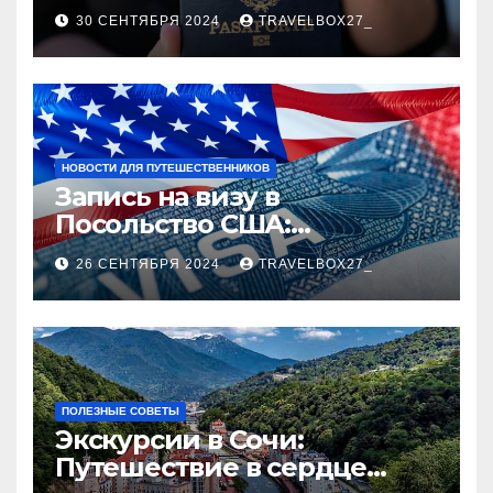
руководство
30 СЕНТЯБРЯ 2024
TRAVELBOX27_
НОВОСТИ ДЛЯ ПУТЕШЕСТВЕННИКОВ
Запись на визу в
Посольство США:
Пошаговое руководство
26 СЕНТЯБРЯ 2024
TRAVELBOX27_
ПОЛЕЗНЫЕ СОВЕТЫ
Экскурсии в Сочи:
Путешествие в сердце