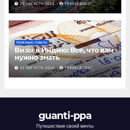
Черноморского курорта
25 АВГУСТА 2024
TRAVELBOX27_
ПОЛЕЗНЫЕ СОВЕТЫ
Визы в Индию: Все, что вам
нужно знать
22 АВГУСТА 2024
TRAVELBOX27_
guanti-ppa
Путешествие своей мечты