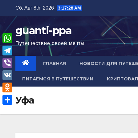
Перейти
Сб. Авг 8th, 2026
3:17:29 AM
к
содержимому
guanti-ppa
Путешествие своей мечты
W
h
T
ГЛАВНАЯ
НОВОСТИ ДЛЯ ПУТЕШ
a
e
V
t
ПИТАЕМСЯ В ПУТЕШЕСТВИИ
КРИПТОВАЛ
l
i
V
s
e
b
K
A
O
Уфа
g
e
p
d
r
О
r
p
n
a
т
o
m
п
k