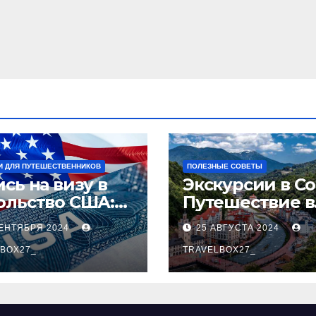
И ДЛЯ ПУТЕШЕСТВЕННИКОВ
ПОЛЕЗНЫЕ СОВЕТЫ
сь на визу в
Экскурсии в Со
ольство США:
Путешествие в
аговое
сердце
СЕНТЯБРЯ 2024
25 АВГУСТА 2024
оводство
Черноморског
BOX27_
курорта
TRAVELBOX27_