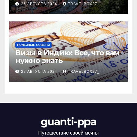
Черноморского курорта
25 АВГУСТА 2024
TRAVELBOX27_
ПОЛЕЗНЫЕ СОВЕТЫ
Визы в Индию: Все, что вам
нужно знать
22 АВГУСТА 2024
TRAVELBOX27_
guanti-ppa
Путешествие своей мечты