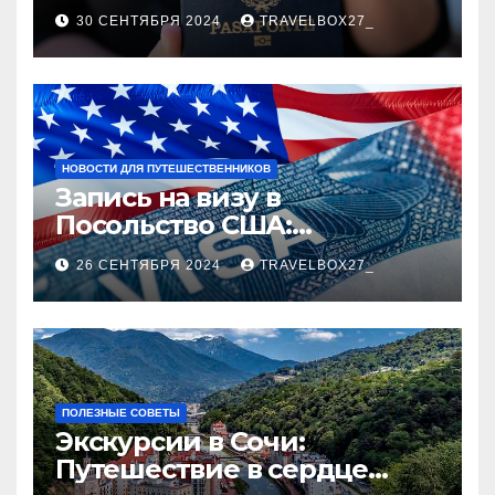
руководство
30 СЕНТЯБРЯ 2024
TRAVELBOX27_
НОВОСТИ ДЛЯ ПУТЕШЕСТВЕННИКОВ
Запись на визу в
Посольство США:
Пошаговое руководство
26 СЕНТЯБРЯ 2024
TRAVELBOX27_
ПОЛЕЗНЫЕ СОВЕТЫ
Экскурсии в Сочи:
Путешествие в сердце