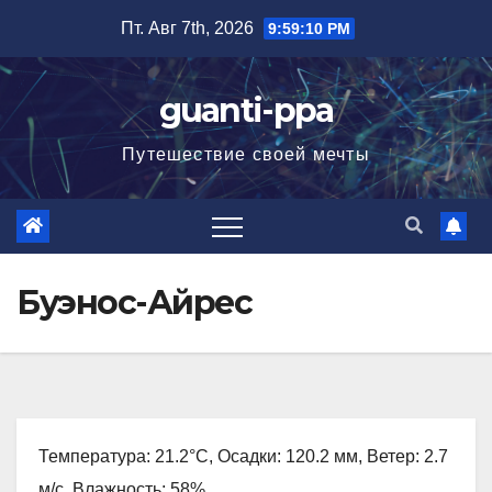
Перейти
Пт. Авг 7th, 2026
9:59:11 PM
к
содержимому
guanti-ppa
Путешествие своей мечты
Буэнос-Айрес
Температура: 21.2°C, Осадки: 120.2 мм, Ветер: 2.7
м/с, Влажность: 58%