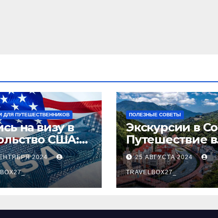
И ДЛЯ ПУТЕШЕСТВЕННИКОВ
ПОЛЕЗНЫЕ СОВЕТЫ
сь на визу в
Экскурсии в Со
ольство США:
Путешествие в
аговое
сердце
СЕНТЯБРЯ 2024
25 АВГУСТА 2024
оводство
Черноморског
BOX27_
курорта
TRAVELBOX27_