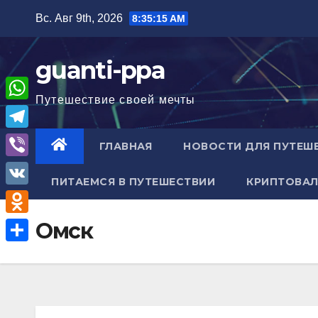
Перейти
Вс. Авг 9th, 2026
8:35:16 AM
к
содержимому
guanti-ppa
Путешествие своей мечты
W
h
T
ГЛАВНАЯ
НОВОСТИ ДЛЯ ПУТЕШ
a
e
V
t
ПИТАЕМСЯ В ПУТЕШЕСТВИИ
КРИПТОВАЛ
l
i
V
s
e
b
K
A
O
Омск
g
e
p
d
r
О
r
p
n
a
т
o
m
п
k