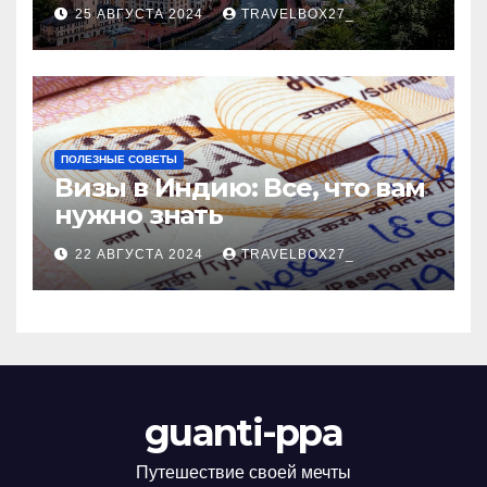
Черноморского курорта
25 АВГУСТА 2024
TRAVELBOX27_
ПОЛЕЗНЫЕ СОВЕТЫ
Визы в Индию: Все, что вам
нужно знать
22 АВГУСТА 2024
TRAVELBOX27_
guanti-ppa
Путешествие своей мечты