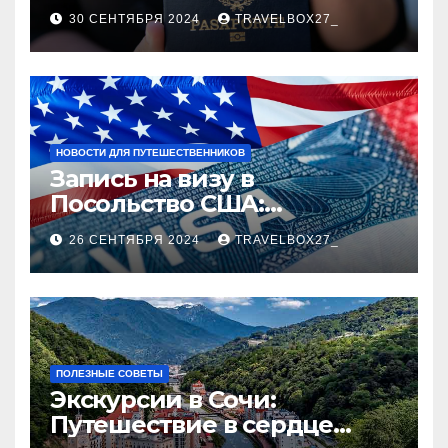
руководство
30 СЕНТЯБРЯ 2024
TRAVELBOX27_
НОВОСТИ ДЛЯ ПУТЕШЕСТВЕННИКОВ
Запись на визу в
Посольство США:
Пошаговое руководство
26 СЕНТЯБРЯ 2024
TRAVELBOX27_
ПОЛЕЗНЫЕ СОВЕТЫ
Экскурсии в Сочи:
Путешествие в сердце