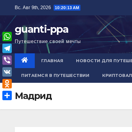
Перейти
Вс. Авг 9th, 2026
10:20:14 AM
к
содержимому
guanti-ppa
Путешествие своей мечты
W
h
T
ГЛАВНАЯ
НОВОСТИ ДЛЯ ПУТЕШ
a
e
V
t
ПИТАЕМСЯ В ПУТЕШЕСТВИИ
КРИПТОВАЛ
l
i
V
s
e
b
K
A
O
Мадрид
g
e
p
d
r
О
r
p
n
a
т
o
m
п
k