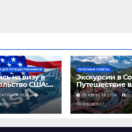
И ДЛЯ ПУТЕШЕСТВЕННИКОВ
ПОЛЕЗНЫЕ СОВЕТЫ
сь на визу в
Экскурсии в Со
ольство США:
Путешествие в
аговое
сердце
СЕНТЯБРЯ 2024
25 АВГУСТА 2024
оводство
Черноморског
BOX27_
курорта
TRAVELBOX27_