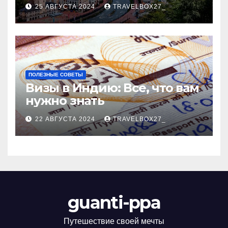
Черноморского курорта
25 АВГУСТА 2024
TRAVELBOX27_
ПОЛЕЗНЫЕ СОВЕТЫ
Визы в Индию: Все, что вам
нужно знать
22 АВГУСТА 2024
TRAVELBOX27_
guanti-ppa
Путешествие своей мечты