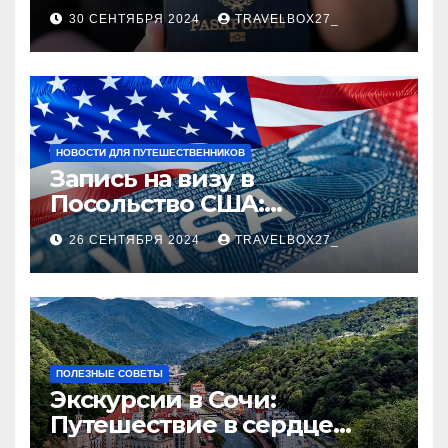
руководство
30 СЕНТЯБРЯ 2024
TRAVELBOX27_
НОВОСТИ ДЛЯ ПУТЕШЕСТВЕННИКОВ
Запись на визу в
Посольство США:
Пошаговое руководство
26 СЕНТЯБРЯ 2024
TRAVELBOX27_
ПОЛЕЗНЫЕ СОВЕТЫ
Экскурсии в Сочи:
Путешествие в сердце